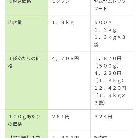
※税込価格
モグワン
ヤムヤムドッグ
フード
内容量
１．８ｋｇ
５００ｇ
１．３ｋｇ
１．３ｋｇ×３
袋
１袋あたりの価
４，７０８円
１，８７０円
格
（５００ｇ）
４，２２０円
（１．３ｋｇ）
１２，４２０円
（１．３ｋｇ×
３袋）
１００ｇあたり
２６１円
３２４円
の価格
【定期便】１袋
４，２３７円
調査中