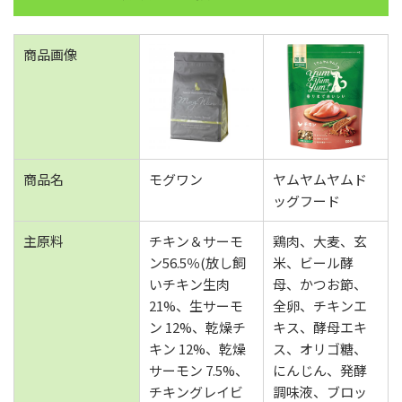
商品画像
商品名
モグワン
ヤムヤムヤムド
ッグフード
主原料
チキン＆サーモ
鶏肉、大麦、玄
ン56.5％(放し飼
米、ビール酵
いチキン生肉
母、かつお節、
21%、生サーモ
全卵、チキンエ
ン 12%、乾燥チ
キス、酵母エキ
キン 12%、乾燥
ス、オリゴ糖、
サーモン 7.5%、
にんじん、発酵
チキングレイビ
調味液、ブロッ