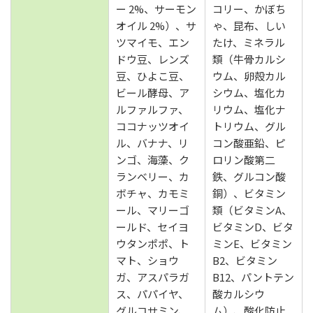
ー 2%、サーモン
コリー、かぼち
オイル 2%）、サ
ゃ、昆布、しい
ツマイモ、エン
たけ、ミネラル
ドウ豆、レンズ
類（牛骨カルシ
豆、ひよこ豆、
ウム、卵殻カル
ビール酵母、ア
シウム、塩化カ
ルファルファ、
リウム、塩化ナ
ココナッツオイ
トリウム、グル
ル、バナナ、リ
コン酸亜鉛、ピ
ンゴ、海藻、ク
ロリン酸第二
ランベリー、カ
鉄、グルコン酸
ボチャ、カモミ
銅）、ビタミン
ール、マリーゴ
類（ビタミンA、
ールド、セイヨ
ビタミンD、ビタ
ウタンポポ、ト
ミンE、ビタミン
マト、ショウ
B2、ビタミン
ガ、アスパラガ
B12、パントテン
ス、パパイヤ、
酸カルシウ
グルコサミン、
ム）、酸化防止